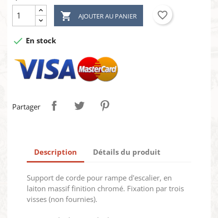
favorite_border

AJOUTER AU PANIER

En stock
Partager
×
Créer une liste d'envies
×
Connexion
×
Description
Détails du produit
Ajouter à ma liste d'envies
Nom de la liste d'envies
Vous devez être connecté pour ajouter des produits à
votre liste d'envies.
Support de corde pour rampe d'escalier, en
Créer une nouvelle liste
add_circle_outline
laiton massif finition chromé. Fixation par trois
Annuler
Connexion
visses (non fournies).
Annuler
Créer une liste d'envies