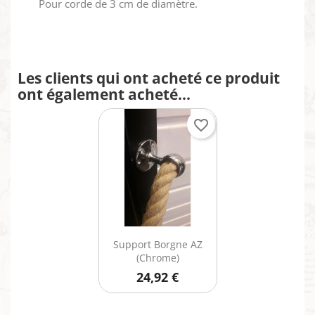
Pour corde de 3 cm de diamètre.
Les clients qui ont acheté ce produit
ont également acheté...
favorite_border
Aperçu rapide

Support Borgne AZ
(Chrome)
24,92 €