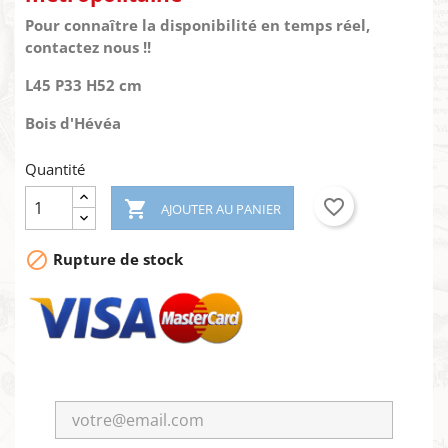
Pour connaître la disponibilité en temps réel,
contactez nous !!
L45 P33 H52 cm
Bois d'Hévéa
Quantité
favorite_border

AJOUTER AU PANIER

Rupture de stock
×
Créer une liste d'envies